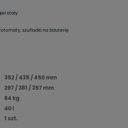
iel stały
otomaty, szufladki na biżuterię
352 / 435 / 450 mm
297 / 381 / 357 mm
64 kg
40 l
1 szt.