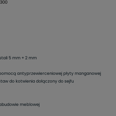
1300
 stali 5 mm + 2 mm
pomocą antyprzewierceniowej płyty manganowej
staw do kotwienia dołączony do sejfu
 zabudowie meblowej