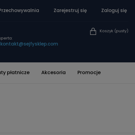
Przechowywalnia
Zarejestruj się
Zaloguj się
Koszyk
(pusty)
perta:
|
kontakt@sejfysklep.com
y płatnicze
Akcesoria
Promocje