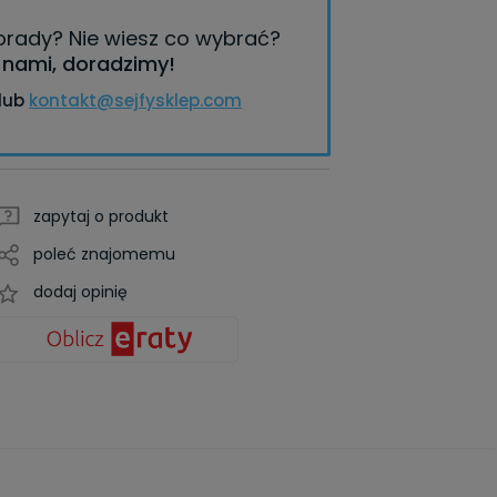
porady?
Nie wiesz co wybrać?
z nami, doradzimy!
lub
kontakt@sejfysklep.com
zapytaj o produkt
poleć znajomemu
dodaj opinię