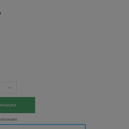
e
 koszyka
echowalni