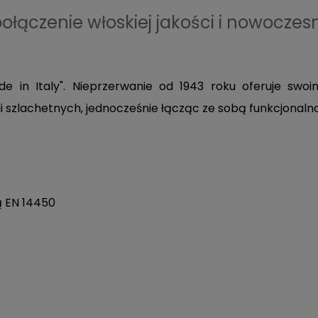
połączenie włoskiej jakości i nowoczes
e in Italy". Nieprzerwanie od 1943 roku oferuje sw
ali szlachetnych, jednocześnie łącząc ze sobą funkcjonal
ą EN 14450