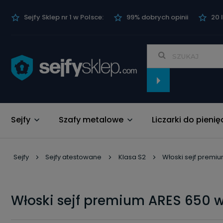
Sejfy Sklep nr 1 w Polsce:
99% dobrych opinii
20 
Sejfy
Szafy metalowe
Liczarki do pienię
Nowości
Sejfy
Sejfy atestowane
Klasa S2
Włoski sejf premiu
Włoski sejf premium ARES 650 w