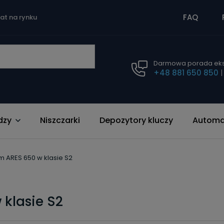
FAQ
lat na rynku
Darmowa porada eks
+48 881 650 850
dzy
Niszczarki
Depozytory kluczy
Automat
m ARES 650 w klasie S2
 klasie S2