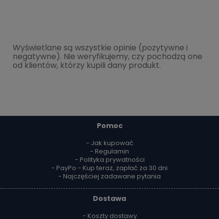
Wyświetlane są wszystkie opinie (pozytywne i
negatywne). Nie weryfikujemy, czy pochodzą one
od klientów, którzy kupili dany produkt.
Pomoc
- Jak kupować
- Regulamin
- Polityka prywatności
- PayPo - Kup teraz, zapłać za 30 dni
- Najczęściej zadawane pytania
Dostawa
- Koszty dostawy