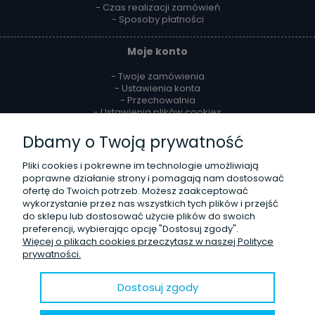
- Czas realizacji zamówień
- Sposoby płatności
Moje konto
- Twoje zamówienia
- Ustawienia konta
- Przechowalnia
- Ustawienia plików cookies
Dbamy o Twoją prywatność
Reklamacje i zwroty
Pliki cookies i pokrewne im technologie umożliwiają
- Zwroty
poprawne działanie strony i pomagają nam dostosować
- Odstąpienie od umowy
ofertę do Twoich potrzeb. Możesz zaakceptować
- Reklamacje
wykorzystanie przez nas wszystkich tych plików i przejść
do sklepu lub dostosować użycie plików do swoich
O firmie
preferencji, wybierając opcję "Dostosuj zgody".
Więcej o plikach cookies przeczytasz w naszej Polityce
- Kontakt
prywatności.
- Poznaj nas lepiej
- Opinie Trustmate
- Blog
Dostosuj zgody