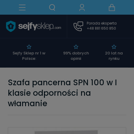
Porada eksperta
+48 881 650 850
|
Sejfy Sklep nr 1 w
99% dobrych
20 lat na
Polsce:
opinii
rynku
Szafa pancerna SPN 100 w I
klasie odporności na
włamanie