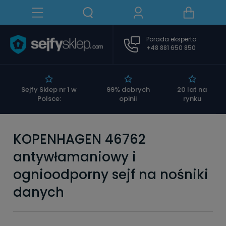
Porada eksperta
+48 881 650 850
|
Sejfy Sklep nr 1 w
99% dobrych
20 lat na
Polsce:
opinii
rynku
KOPENHAGEN 46762
antywłamaniowy i
ognioodporny sejf na nośniki
danych