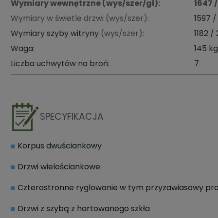
Wymiary wewnętrzne (wys/szer/gł):
1647 
Wymiary w świetle drzwi (wys/szer):
1597 
Wymiary szyby witryny
(wys/szer):
1182 
Waga:
145 kg
Liczba uchwytów na broń:
7
SPECYFIKACJA
Korpus dwuściankowy
Drzwi wielościankowe
Czterostronne ryglowanie w tym przyzawiasowy pro
Drzwi z szybą z hartowanego szkła