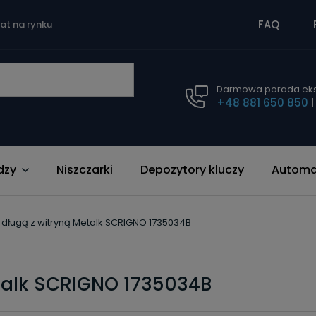
FAQ
lat na rynku
Darmowa porada eks
+48 881 650 850
dzy
Niszczarki
Depozytory kluczy
Automat
ń długą z witryną Metalk SCRIGNO 1735034B
etalk SCRIGNO 1735034B