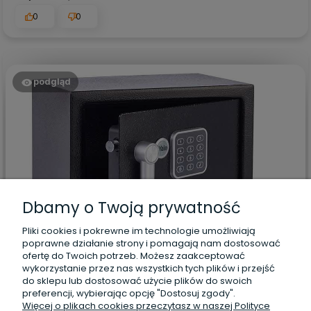
0
0
podgląd
Dbamy o Twoją prywatność
Pliki cookies i pokrewne im technologie umożliwiają
Jacek
zweryfikowano
poprawne działanie strony i pomagają nam dostosować
ofertę do Twoich potrzeb. Możesz zaakceptować
5
wykorzystanie przez nas wszystkich tych plików i przejść
🚀ok spełnia wszystkie warunki ❤️
do sklepu lub dostosować użycie plików do swoich
w tym miesiącu
preferencji, wybierając opcję "Dostosuj zgody".
Więcej o plikach cookies przeczytasz w naszej Polityce
0
0