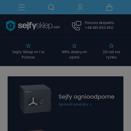
Porada eksperta
+48 881 650 850
|
Sejfy Sklep nr 1 w
99% dobrych
20 lat na
Polsce:
opinii
rynku