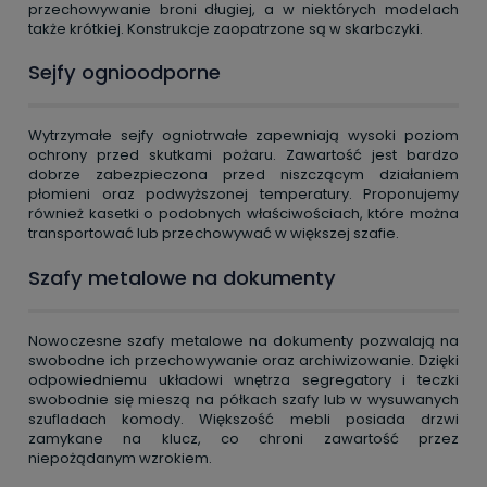
przechowywanie broni długiej, a w niektórych modelach
także krótkiej. Konstrukcje zaopatrzone są w skarbczyki.
Sejfy ognioodporne
Wytrzymałe sejfy ogniotrwałe zapewniają wysoki poziom
ochrony przed skutkami pożaru. Zawartość jest bardzo
dobrze zabezpieczona przed niszczącym działaniem
płomieni oraz podwyższonej temperatury. Proponujemy
również kasetki o podobnych właściwościach, które można
transportować lub przechowywać w większej szafie.
Szafy metalowe na dokumenty
Nowoczesne szafy metalowe na dokumenty pozwalają na
swobodne ich przechowywanie oraz archiwizowanie. Dzięki
odpowiedniemu układowi wnętrza segregatory i teczki
swobodnie się mieszą na półkach szafy lub w wysuwanych
szufladach komody. Większość mebli posiada drzwi
zamykane na klucz, co chroni zawartość przez
niepożądanym wzrokiem.