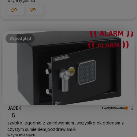
w tym tygodniu
0
0
podgląd
JACEK
zweryfikowano
5
szybko, zgodnie z zamówieniem ,wszystko ok.polecam z
czystym sumieniem,pozdrawiam💪
w tym miesiącu