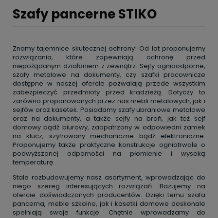
Szafy pancerne STIKO
Znamy tajemnice skutecznej ochrony! Od lat proponujemy
rozwiązania, które zapewniają ochronę przed
niepożądanym działaniem z zewnątrz. Sejfy ognioodporne,
szafy metalowe na dokumenty, czy szafki pracownicze
dostępne w naszej ofercie pozwalają przede wszystkim
zabezpieczyć przedmioty przed kradzieżą. Dotyczy to
zarówno proponowanych przez nas mebli metalowych, jak i
sejfów oraz kasetek. Posiadamy szafy ubraniowe metalowe
oraz na dokumenty, a także sejfy na broń, jak też sejf
domowy bądź biurowy, zaopatrzony w odpowiedni zamek
na klucz, szyfrowany mechaniczne bądź elektroniczne.
Proponujemy także praktyczne konstrukcje ogniotrwałe o
podwyższonej odporności na płomienie i wysoką
temperaturę.
Stale rozbudowujemy nasz asortyment, wprowadzając do
niego szereg interesujących rozwiązań. Bazujemy na
ofercie doświadczonych producentów. Dzięki temu szafa
pancerna, meble szkolne, jak i kasetki domowe doskonale
spełniają swoje funkcje. Chętnie wprowadzamy do