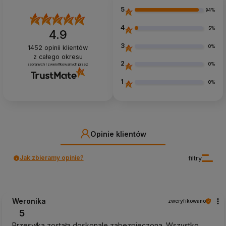
5
94%
4
5%
4.9
3
0%
1452
opinii klientów
z całego okresu
2
0%
zebranych i zweryfikowanych przez
1
0%
Opinie klientów
Jak zbieramy opinie?
filtry
Weronika
zweryfikowano
5
Przesyłka została doskonale zabezpieczona. Wszystko